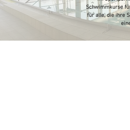
Schwimmkurse für 
für alle, die ih
ein