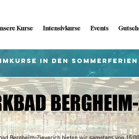
nsere Kurse
Intensivkurse
Events
Gutsch
mmkurse in den Sommerferien
KBAD BERGHEIM-
KBAD BERGHEIM-
ad Bergheim-Zieverich bieten wir samstags von 15:00