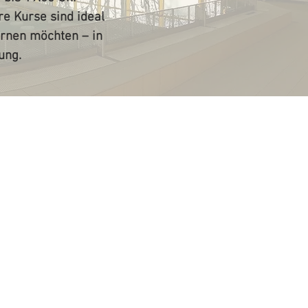
e Kurse sind ideal
rnen möchten – in
ung.