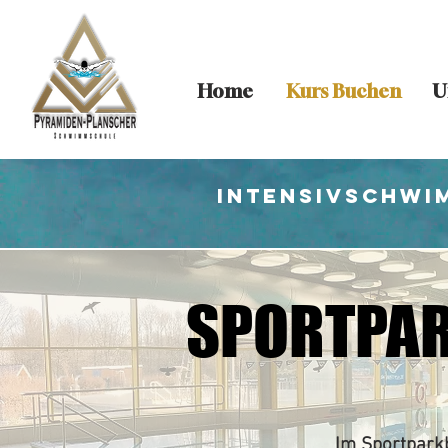
Home
Kurs Buchen
U
Intensivschwi
SPORTPAR
SPORTPAR
Im Sportparkb