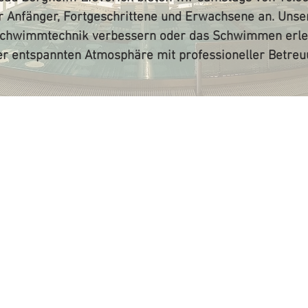
Anfänger, Fortgeschrittene und Erwachsene an. Unser
re Schwimmtechnik verbessern oder das Schwimmen erle
er entspannten Atmosphäre mit professioneller Betreu