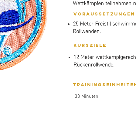
werden muss, wenn die S
Wettkämpfen teilnehmen mö
Schwimmwettkämpfen teil
Voraussetzungen
25 Meter Freistil schwimm
Voraussetzungen
25 Meter Freistil schwimm
Rollwenden.
Rollwenden.
Kursziele
Kursziele
12 Meter wettkampfgerec
12 Meter wettkampfgerec
Rückenrollwende.
Rückenrollwende.
Trainingseinheite
Trainingseinheite
30 Minuten
30 Minuten