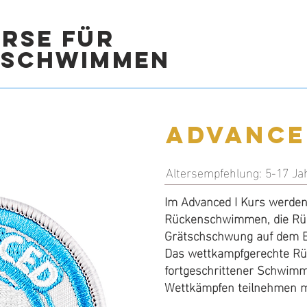
rse für
fschwimmen
Interme
Advance
II
Altersempfehlung: 5-17 Ja
Im Advanced I Kurs werde
Altersempfehlung: 4-17 Ja
Rückenschwimmen, die Rüc
In Intermediate II werden
Grätschschwung auf dem Ba
Rückenschwimmen, die Rüc
Das wettkampfgerechte Rü
Grätschschwung auf dem Ba
fortgeschrittener Schwimms
Das wettkampfgerechte Rü
Wettkämpfen teilnehmen mö
fortgeschrittener Schwimm