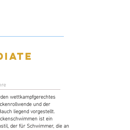
diate
diate
hre
hre
 wettkampfgerechtes
erden wettkampfgerechtes
kenrollwende und der
kenrollwende und der
uch liegend vorgestellt.
uch liegend vorgestellt.
ckenschwimmen ist ein
ckenschwimmen ist ein
stil, der zwingend beherrscht
til, der für Schwimmer, die an