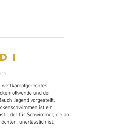
diate
d I
hre
n wettkampfgerechtes
hre
kenrollwende und der
 wettkampfgerechtes
uch liegend vorgestellt.
kenrollwende und der
ckenschwimmen ist ein
uch liegend vorgestellt.
til, der für Schwimmer, die an
ckenschwimmen ist ein
chten, unerlässlich ist.
stil, der zwingend beherrscht