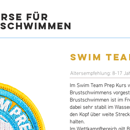
rse für
fschwimmen
Interme
Swim Tea
II
Altersempfehlung: 8-17 Ja
Im Swim Team Prep Kurs wi
Altersempfehlung: 4-17 Ja
Brustschwimmens vorgeste
In Intermediate II werden
Brustschwimmen ist im Frei
Rückenschwimmen, die Rüc
dabei sehr stabil im Wasser
Grätschschwung auf dem Ba
den Kopf über weite Strec
Das wettkampfgerechte Rü
halten.
fortgeschrittener Schwimm
Im Wettkampfbereich gilt 