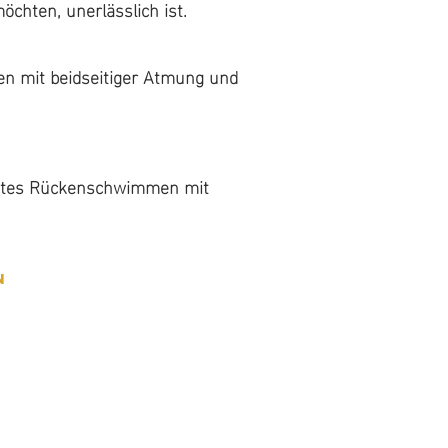
chwimmer an
chten, unerlässlich ist.
nehmen möchten.
en mit beidseitiger Atmung und
en mit beidseitiger Atmung und
htes Rückenschwimmen mit
htes Rückenschwimmen mit
n
n