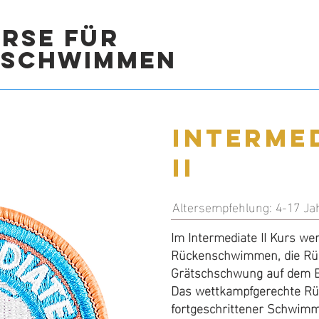
rse für
fschwimmen
Interme
Interme
II
II
Altersempfehlung: 4-17 Ja
Altersempfehlung: 4-17 Ja
In Intermediate II werden
Im Intermediate II Kurs w
Rückenschwimmen, die Rüc
Rückenschwimmen, die Rüc
Grätschschwung auf dem Ba
Grätschschwung auf dem Ba
Das wettkampfgerechte Rü
Das wettkampfgerechte Rü
fortgeschrittener Schwimm
fortgeschrittener Schwimms