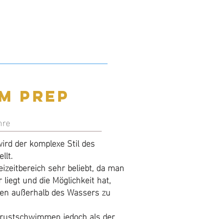
diate
m Prep
hre
rd der komplexe Stil des
hre
llt.
 wettkampfgerechtes
zeitbereich sehr beliebt, da man
kenrollwende und der
 liegt und die Möglichkeit hat,
uch liegend vorgestellt.
ken außerhalb des Wassers zu
ckenschwimmen ist ein
stil, der zwingend beherrscht
Brustschwimmen jedoch als der