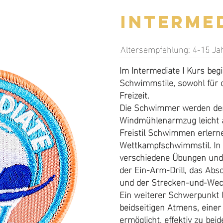
Intermed
Altersempfehlung: 4-15 Ja
Im Intermediate I Kurs beg
Schwimmstile, sowohl für 
Freizeit.
Die Schwimmer werden den
Windmühlenarmzug leicht 
Freistil Schwimmen erlerne
Wettkampfschwimmstil. In
verschiedene Übungen und
der Ein-Arm-Drill, das Absc
und der Strecken-und-Wech
Ein weiterer Schwerpunkt l
beidseitigen Atmens, eine
ermöglicht, effektiv zu bei