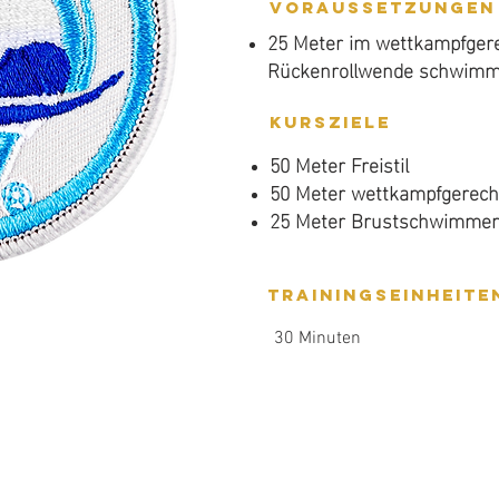
werden muss, wenn die S
Voraussetzungen
Schwimmwettkämpfen teil
25 Meter im wettkampfge
Rückenrollwende schwimm
Voraussetzungen
25 Meter Freistil schwimm
Kursziele
Rollwenden.
50 Meter Freistil
50 Meter wettkampfgerec
Kursziele
25 Meter Brustschwimmen
12 Meter wettkampfgerec
Rückenrollwende.
Trainingseinheite
30 Minuten
Trainingseinheite
30 Minuten